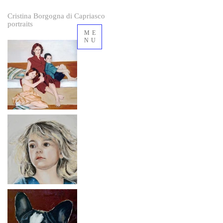
Cristina Borgogna di Capriasco
portraits
ME
NU